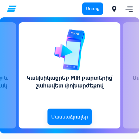
Մուտք
ք և
Կանխիկացրեք MIR քարտերից՝
Ս
ակ
շահավետ փոխարժեքով
Մասնաճյուղեր