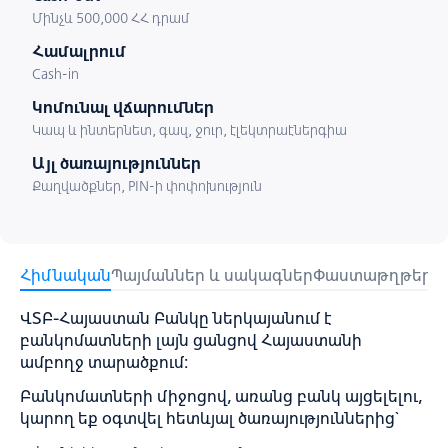
Մինչև 500,000 ՀՀ դրամ
Համալրում
Cash-in
Կոմունալ վճարումներ
Կապ և ինտերնետ, գազ, ջուր, էլեկտրաէներգիա
Այլ ծառայություններ
Քաղվածքներ, PIN-ի փոփոխություն
Հիմնական
Պայմաններ և սակագներ
Փաստաթղթեր
Փ
ՎՏԲ-Հայաստան Բանկը ներկայանում է
բանկոմատների լայն ցանցով Հայաստանի
ամբողջ տարածքում:
Բանկոմատների միջոցով, առանց բանկ այցելելու,
կարող եք օգտվել հետևյալ ծառայություններից`