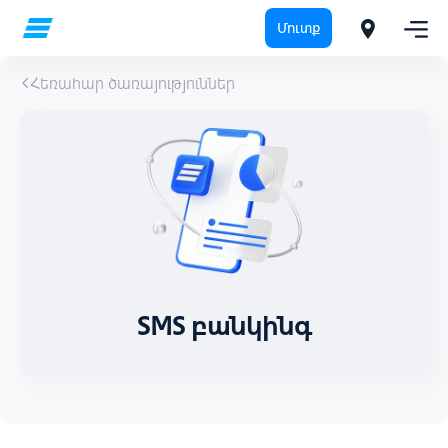
Մուտք
Հեռահար ծառայություններ
SMS բանկինգ