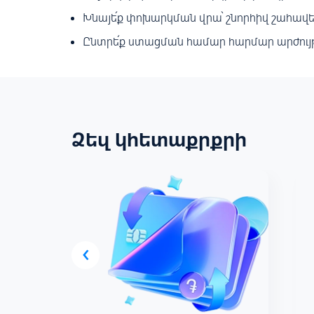
Խնայե՛ք փոխարկման վրա՝ շնորհիվ շահա
Ընտրե՛ք ստացման համար հարմար արժույ
Ձեզ կհետաքրքրի
‹