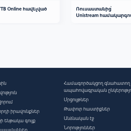
VTB Online հավելված
Ռուսաստանից՝
Unistream համակարգո
սին
Համագործակցող գնահատող
ապահովագրական ընկերությո
ություն
Մրցույթներ
որում
Թափուր հաստիքներ
րդի իրավունքներ
Անձնական էջ
ի ենթակա գույք
Նորություններ
պայմաններ