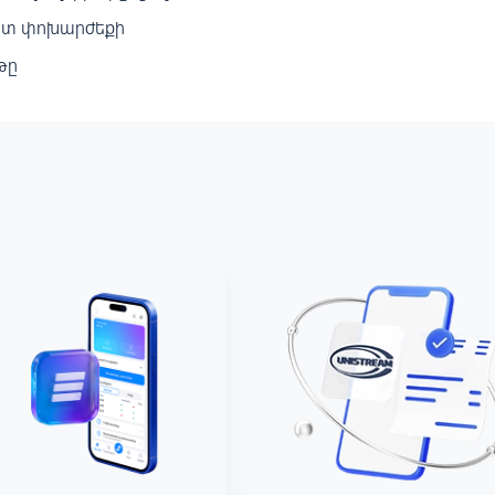
վետ փոխարժեքի
թը