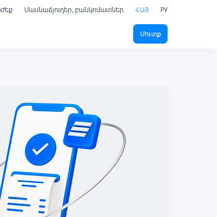
րժեք
Մասնաճյուղեր, բանկոմատներ
ՀԱՅ
РУ
Մուտք