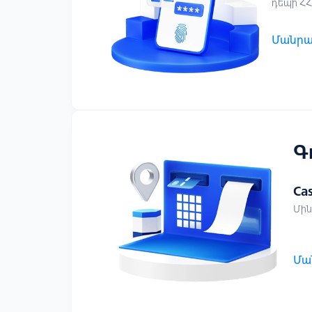
դեպի ՀՀ
Մանրա
Գ
Ca
Մին
Մա