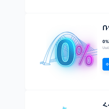
Ռ
0%
Սա
Փ
Հ