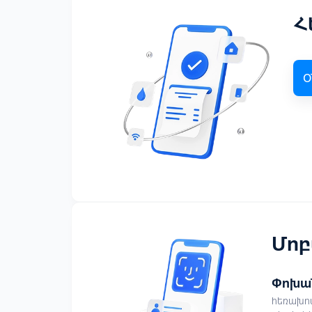
Հ
Օ
Մոբ
Փոխա
հեռախո