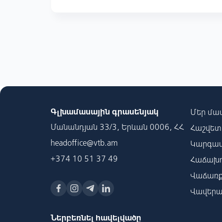
Գլխամասային գրասենյակ
Մեր մա
Մանանդյան 33/3, Երևան 0006, ՀՀ
Հաշվետվ
headoffice@vtb.am
Կարգավ
+374 10 51 37 49
Հաճախո
Վաճառք
Վավերա
Ներբեռնել հավելվածը