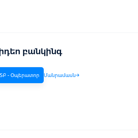
իդեո բանկինգ
ՏԲ - Օպերատոր
Մանրամասն