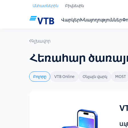
Անհատներին
Բիզնեսին
Վարկեր
Խնայողություններ
Փ
Գլխավոր
Հեռահար ծառայո
Բոլորը
VTB Online
Օնլայն վարկ
MOST
VT
Ակ