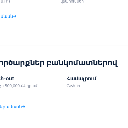
 և ՌԴ
վճարումներ
մասն
ործարքներ բանկոմատներով
sh-out
Համալրում
չև 500,000 ՀՀ դրամ
Cash-in
նրամասն