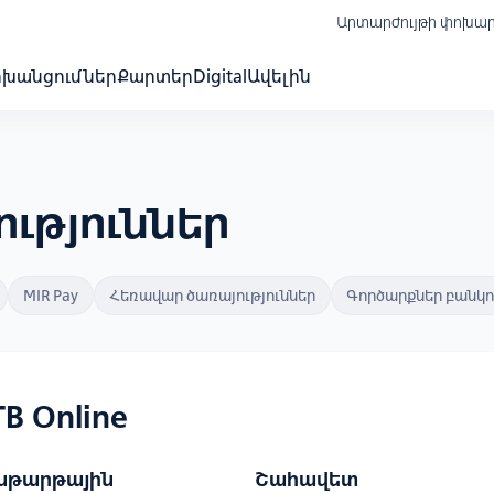
Արտարժույթի փոխա
ոխանցումներ
Քարտեր
Digital
Ավելին
ւթյուններ
MIR Pay
Հեռավար ծառայություններ
Գործարքներ բանկ
B Online
նթարթային
Շահավետ