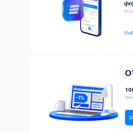
փո
ՀՀ 
Մա
Օ
100
Գու
Օ