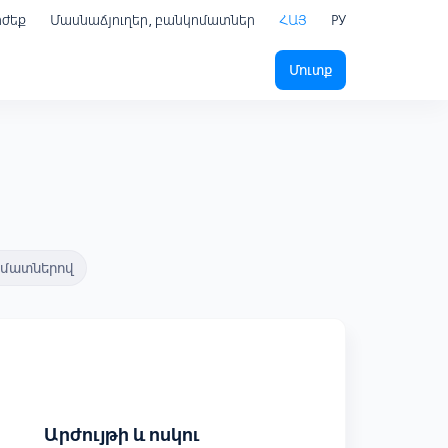
րժեք
Մասնաճյուղեր, բանկոմատներ
ՀԱՅ
РУ
Մուտք
ոմատներով
Արժույթի և ոսկու