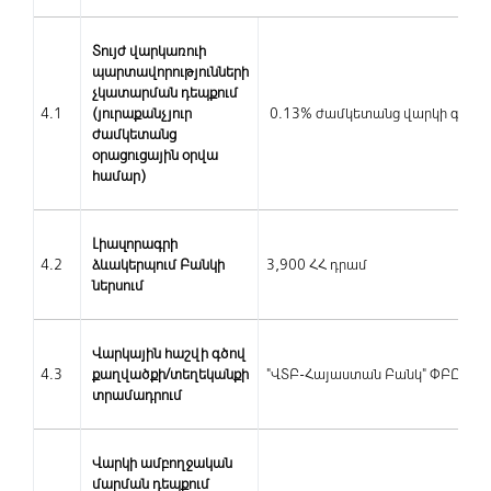
Տույժ վարկառուի
պարտավորությունների
չկատարման դեպքում
4.1
(յուրաքանչյուր
0.13% ժամկետանց վարկի գումա
ժամկետանց
օրացուցային օրվա
համար)
Լիազորագրի
4.2
ձևակերպում Բանկի
3,900 ՀՀ դրամ
ներսում
Վարկային հաշվի գծով
4.3
քաղվածքի/տեղեկանքի
"ՎՏԲ-Հայաստան Բանկ" ՓԲԸ գոր
տրամադրում
Վարկի ամբողջական
մարման դեպքում