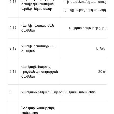
2.16
որի ժամկետանց պարտավորությու
գրավի գնահատված
արժեքի նկատմամբ
վարկը կարող է երկարաձգվել (
Վարկի հաստատման
2.17
Հաշված րոպեների ընթացքու
ժամկետ
Վարկի տրամադրման
2.18
Մինչև 1 ա
ժամկետ
Վարկային հայտով
2.19
որոշման գործողության
20 օրացու
ժամկետ
3
Վարկառուի նկատմամբ հիմնական պահանջներ
Նոր վարկ ձևակերպել
ցանկացող