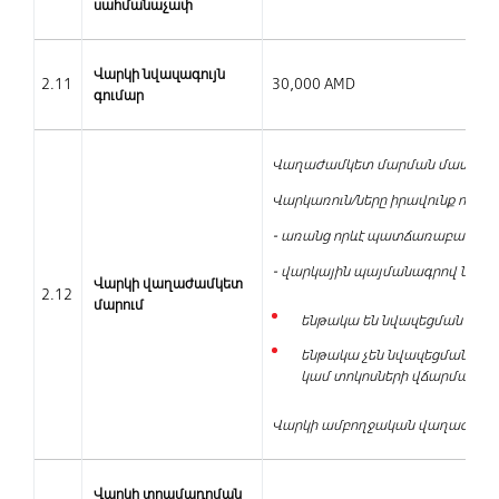
սահմանաչափ
Վարկի նվազագույն
2.11
30,000 AMD
գումար
Վաղաժամկետ
մարման
մասով
ս
Վարկառուն
/
ները
իրավունք
ունի
/
ե
-
առանց
որևէ
պատճառաբանութ
-
վարկային
պայմանագրով
նախ
Վարկի վաղաժամկետ
2.12
մարում
ենթակա
են
նվազեցման
վար
ենթակա
չեն
նվազեցման
սույ
կամ
տոկոսների
վճարման
ն
Վարկի
ամբողջական
վաղաժամկ
Վարկի տրամադրման