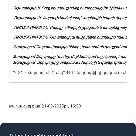
Ուշադրություն` Դուք իրավունք ունեք հաղորդակցվել ֆինանսակա
Ուշադրություն` Հարգելի հաճախորդ` Վարկային հայտի վերաբեր
ՈՒՇԱԴՐՈՒԹՅՈՒՆ` Բանկը` «Փողերի լվացման և ահաբեկչության ֆ
ՈՒՇԱԴՐՈՒԹՅՈՒՆ` Օտարերկրյա հաշիվների հարկային համապատասխ
Զգուշացում՝
Պարտավորությունների չկատարման դեպքում գրավը պա
Զգուշացում
՝
Ձեր գույքը (տունը, մեքենան կամ այլ) կարող է առգ
Զգուշացում՝
Ձեր կողմից տոկոսագումարների և վարկի գումարի մա
“ՎՏԲ - Հայաստան Բանկ” ՓԲԸ կողմից ֆիզիկական անձանց 
Թարմացվել է առ՝ 21-05-2025թ., 16:50
Գլխամասային գրասենյակ