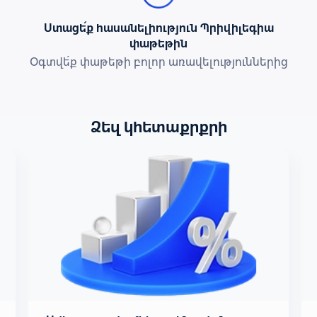
Ստացե՛ք հասանելիություն Պրիվիլեգիա
փաթեթին
Օգտվե՛ք փաթեթի բոլոր առավելություններից
Ձեզ կհետաքրքրի