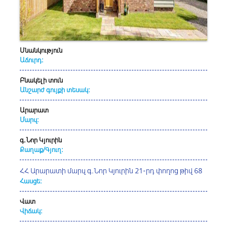
Սնանկություն
Աճուրդ:
Բնակելի տուն
Անշարժ գույքի տեսակ:
Արարատ
Մարզ:
գ.Նոր Կյուրին
Քաղաք/Գյուղ:
ՀՀ Արարատի մարզ գ.Նոր Կյուրին 21-րդ փողոց թիվ 68
Հասցե:
Վատ
Վիճակ: