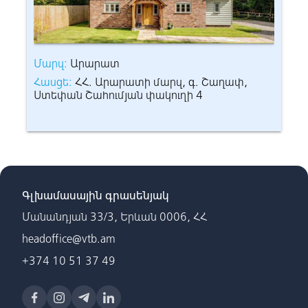
Մարզ:
Արարատ
Մար
Հասցե:
ՀՀ. Արարատի մարզ, գ. Շաղափ,
Հաս
Ստեփան Շահումյան փակուղի 4
Ստե
Գլխամասային գրասենյակ
Մանանդյան 33/3, Երևան 0006, ՀՀ
headoffice@vtb.am
+374 10 51 37 49