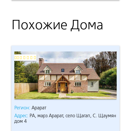
Похожие Дома
Регион:
Арарат
Реги
аумян
Адрес:
РА, марз Арарат, село Щагап, С. Щаумян
Адре
дом 4
дом