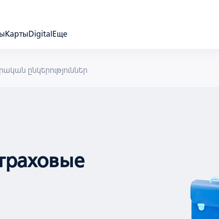
ды
Карты
Digital
Еще
կան ընկերություններ
траховые