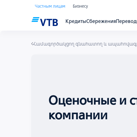
Частным лицам
Бизнесу
Кредиты
Сбережения
Перево
Համագործակցող գնահատող և ապահովագրա
Оценочные и с
компании