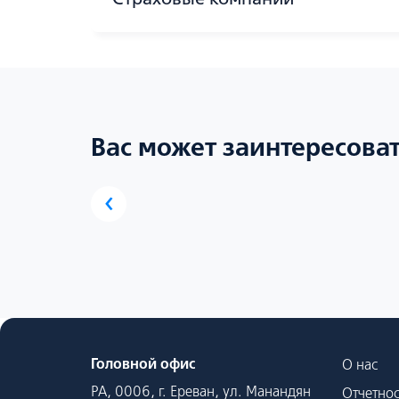
Вас может заинтересова
‹
Головной офис
О нас
РА, 0006, г. Ереван, ул. Манандян
Отчетнос