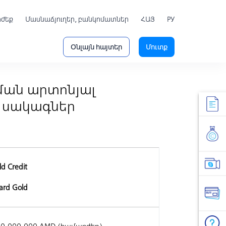
րժեք
Մասնաճյուղեր, բանկոմատներ
ՀԱՅ
РУ
Օնլայն հայտեր
Մուտք
ման արտոնյալ
 սակագներ
d Credit
ard Gold