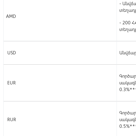
- Անվճ
տեղադր
AMD
- 200 Հ
տեղադր
USD
Անվճա
Գործար
EUR
սակագն
0.3%**
Գործար
RUR
սակագն
0.5%**