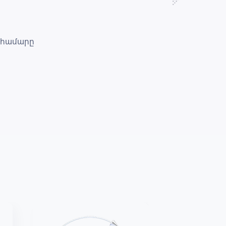
ահամարը