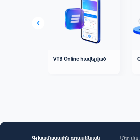
‹
ավով
VTB Online հավելված
իծ
Գլխամասային գրասենյակ
Մեր մա