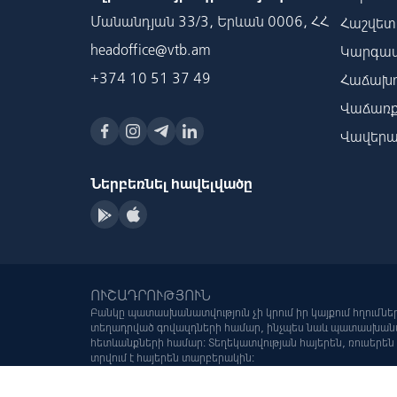
Մանանդյան 33/3, Երևան 0006, ՀՀ
Հաշվետվ
headoffice@vtb.am
Կարգավ
+374 10 51 37 49
Հաճախո
Վաճառք
Վավերա
Ներբեռնել հավելվածը
ՈՒՇԱԴՐՈՒԹՅՈՒՆ
Բանկը պատասխանատվություն չի կրում իր կայքում հղումնե
տեղադրված գովազդների համար, ինչպես նաև պատասխանատ
հետևանքների համար: Տեղեկատվության հայերեն, ռուսերե
տրվում է հայերեն տարբերակին:
Բոլոր իրավունքները պաշտպանված են © 2026 VTB: Բանկը 