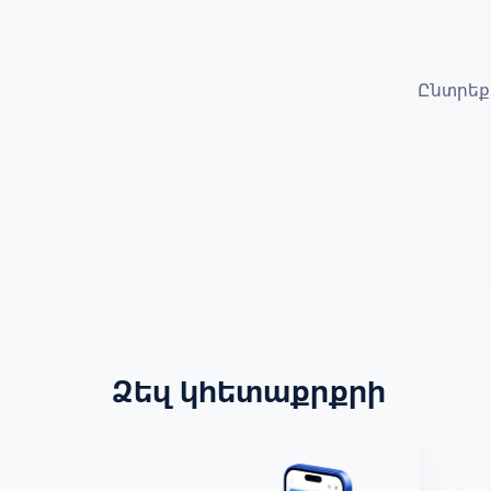
Ընտրեք
Ձեզ կհետաքրքրի