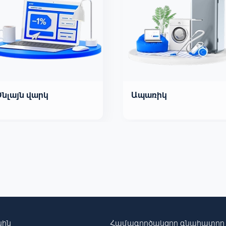
Օնլայն վարկ
Ապառիկ
սին
Համագործակցող գնահատող