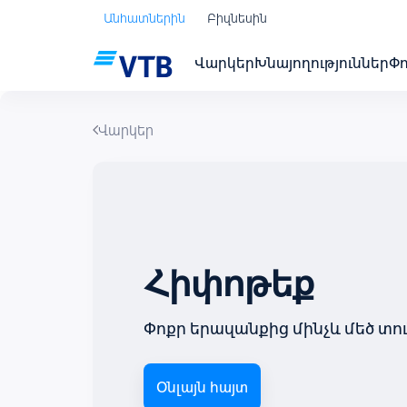
Անհատներին
Բիզնեսին
Վարկեր
Խնայողություններ
Փ
Վարկեր
Հիփոթեք
Փոքր երազանքից մինչև մեծ տո
Օնլայն հայտ