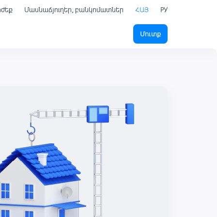
րժեք
Մասնաճյուղեր, բանկոմատներ
ՀԱՅ
РУ
Մուտք