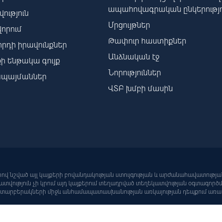
ապահովագրական ընկերությո
ություն
Մրցույթներ
որում
Թափուր հաստիքներ
րդի իրավունքներ
Անձնական էջ
ի ենթակա գույք
Նորություններ
պայմաններ
ՎՏԲ խմբի մասին
րով նշված այլ կայքերի բովանդակության ստույգության և արժանահավատությա
վություն չի կրում այդ կայքերում տեղադրված տեղեկատվության օգտագործ
ն տարբերակների միջև անհամապատասխանության առկայության դեպքում առաջ
վերահսկվում է ՀՀ Կենտրոնական բանկի կողմից: