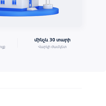
մինչև 30 տարի
ւյք
Վարկի ժամկետ