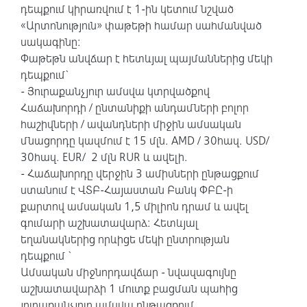
դեպքում կիրառվում է 1-ին կետում նշված
«Արտոնություն» փաթեթի համար սահմանված
սակագինը:
Փաթեթն անվճար է հետևյալ պայմաններից մեկի
դեպքում`
- Յուրաքանչյուր ամսվա կտրվածքով
Հաճախորդի / ընտանիքի անդամների բոլոր
հաշիվների / ավանդների միջին ամսական
մնացորդը կազմում է 15 մլն. AMD / 30հազ. USD/
30հազ. EUR/ 2 մլն RUR և ավելի.
- Հաճախորդը վերջին 3 ամիսների ընթացքում
ստանում է ՎՏԲ-Հայաստան Բանկ ՓԲԸ-ի
քարտով ամսական 1,5 միլիոն դրամ և ավել
գումարի աշխատավարձ: Հետևյալ
եղանակներից որևիցե մեկի ընտրության
դեպքում `
Ամսական միջնորդավճար - նվազագույնը
աշխատավարձի 1 մուտք բացման պահից
յուրաքանչյուր ամսվա ընթացքում,