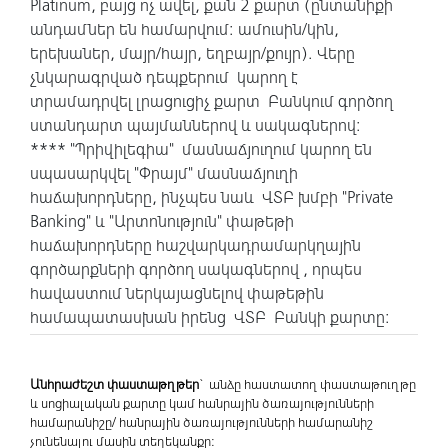
Platinum, բայց ոչ ավել, քան 2 քարտ (ընտանիքի
անդամներ են համարվում: ամուսին/կին,
երեխաներ, մայր/հայր, եղբայր/քույր). Վերը
չնկարագրված դեպքերում կարող է
տրամադրվել լրացուցիչ քարտ Բանկում գործող
ստանդարտ պայմաններով և սակագներով:
**** "Պրիվիլեգիա" մասնաճյուղում կարող են
սպասարկվել "Փրայմ" մասնաճյուղի
հաճախորդները, ինչպես նաև ՎՏԲ խմբի "Private
Banking" և "Արտոնություն" փաթեթի
հաճախորդները հաշվարկադրամարկղային
գործարքների գործող սակագներով , որպես
հավաստում ներկայացնելով փաթեթին
համապատասխան իրենց ՎՏԲ Բանկի քարտը:
Անհրաժեշտ փաստաթղթեր
` անձը հաստատող փաստաթուղթը
և սոցիալական քարտը կամ հանրային ծառայությունների
համարանիշը/ հանրային ծառայությունների համարանիշ
չունենալու մասին տեղեկանքը: