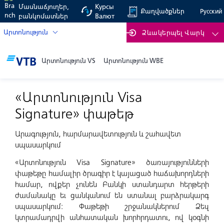
Մասնաճյուղեր,
Курсы
Քաղվածքներ
Русский
բանկոմատներ
Валют
Արտոնություն
Ձևակերպել Վարկ
Արտոնություն VS
Արտոնություն WBE
Արտոնություն
«Արտոնություն Visa Signature» փաթեթ
«Արտոնություն Visa
Signature» փաթեթ
Արագություն, հարմարավետություն և շահավետ
սպասարկում
«Արտոնություն Visa Signature» ծառայությունների
փաթեթը համալիր ծրագիր է կայացած հաճախորդների
համար, ովքեր չունեն Բանկի ստանդարտ հերթերի
ժամանակը եւ ցանկանում են ստանալ բարձրակարգ
սպասարկում: Փաթեթի շրջանակներում Ձեզ
կտրամադրվի անհատական խորհրդատու, ով կօգնի