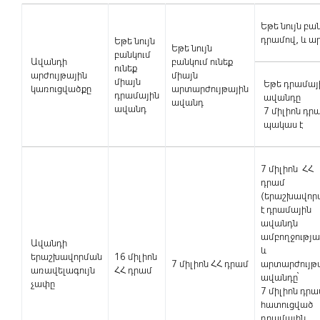
Եթե նույն բան
դրամով, և ա
Եթե նույն
Եթե նույն
բանկում
Ավանդի
բանկում ունեք
ունեք
արժույթային
միայն
միայն
Եթե դրամայ
կառուցվածքը
արտարժույթային
դրամային
ավանդը
ավանդ
ավանդ
7 միլիոն դր
պակաս է
7 միլիոն ՀՀ
դրամ
(երաշխավոր
է դրամային
ավանդն
ամբողջությա
Ավանդի
և
երաշխավորման
16 միլիոն
7 միլիոն ՀՀ դրամ
արտարժույթ
առավելագույն
ՀՀ դրամ
ավանդը՝
չափը
7 միլիոն դրա
հատուցված
դրամային