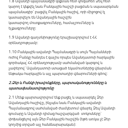
1.8 Ավանդի պայմանագրի կնքման հետ զուգահեռ Ձեզ հետ
կարող է կնքվել նաև Բանկային հաշվի բացման և սպասարկման
պայմանագիր` բացվել Բանկային հաշիվ, որի միջոցով էլ
կատարվելու են Ավանդային հաշվին
կատարվող մուտքագրումները, համալրումները և
ելքագրումները:
1.9 Ավանդի գաղտնիությունը երաշխավորվում է ՀՀ
օրենսդրությամբ:
1.10 Բանկային ավանդի Պայմանագրի և սույն Պայմանների
ուժով Բանկը հանդես է գալիս որպես Ավանդատուի հարկային
գործակալ՝ ՀՀ օրենսդրությամբ սահմանված կարգով և
չափերով` Ավանդատուի ստացած եկամուտներից վճարման
ենթակա հարկային և այլ պարտադիր վճարումների գծով:
2.Ձեր և Բանկի իրավունքները, պարտականությունները և
պատասխանատվությունը
2.1 Մենք պարտավորվում ենք բացել և սպասարկել Ձեր
Ավանդային հաշիվը, ինչպես նաև Բանկային ավանդի
Պայմանագրով սահմանված ժամկետում վճարել Ձեզ Ավանդի
գումարը և Ավանդի դիմաց հաշվարկված տոկոսները`
փոխանցելով այն Ձեր Բանկային հաշվին (եթե առկա չէ Ձեր
կողմից տրված այլ հանձնարարական):