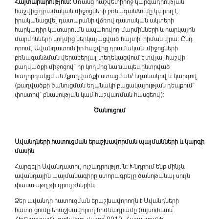
Հայտարարություն:
Առանց հաշվետիրոջ կարգադրության
հաշվից դրամական միջոցների բռնագանձումը կարող է
իրականացվել դատարանի վճռով դատական ակտերի
հարկադիր կատարումն ապահովող մարմինների և հարկային
մարմինների կողմից ներկայացված հայտի հիման վրա: Ընդ
որում, Ավանդատուն իր հաշվից դրամական միջոցների
բռնագանձման վերաբերյալ տեղեկացվում է տվյալ հաշվի
քաղվածքի միջոցով` իր կողմից նախապես ընտրված
հաղորդակցման /քաղվածքի ստացման/ եղանակով և կարգով
(քաղվածքի ծանուցման եղանակի բացակայության դեպքում`
փոստով` բնակության կամ հաշվառման հասցեով):
Ծանուցում
Ավանդների հատուցման երաշխավորման պայմանների և կարգի
մասին
Հարգելի Ավանդատու, ուշադրությու’ն: Խնդրում ենք մինչև
ավանդային պայմանագիրը ստորագրելը ծանոթանալ սույն
փաստաթղթի դրույթներին:
Ձեր ավանդի հատուցման երաշխավորողն է Ավանդների
հատուցումը երաշխավորող հիմնադրամը (այսուհետև՝