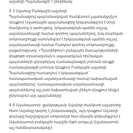
ավանդի Պայմանագրի 1 բնօրինակ:
4.3 Ավանդը Բանկային ավանդի
Պայմանագրով պայմանադրված ժամկետում չպահանջվելու
դեպքում Ավանդային պայմանագիրը երկարաձգվում է նույն
ժամկետով և արժույթով, երկարաձգման պահին տվյալ
ավանդատեսակի համար գործող պայմաններով, իսկ տարեկան
տոկոսադրույքը սահմանվում է երկարաձգման պահին տվյալ
ավանդատեսակի համար Բանկում գործող տոկոսադրույքը,
բացառությամբ «Պլատինիում» բանկային ծառայությունների
փաթեթի տրամադրման և սպասարկման հիմնական
պայմանների վերաբերյալ Համաձայնագրի լուծման դեպքի:
Համաձայնագրի լուծման դեպքում Բանկային ավանդի
Պայմանագիրը համարվում է երկարաձգված`
համապատասխան ավանդատեսակի համար նախատեսված
պայմաններով: Համապատասխան ավանդատեսակի
պայմաններով այլ բան նախատեսված լինելու դեպքում հիմք է
ընդունվում այդ պայմանները:
4.4 Ավանդատուի ցանկությամբ Ավանդի ժամկետի ավարտից
հետո Ավանդը կարող է չերկարաձգվել, այդ դեպքում Ավանդի
գումարը հաշվեգրված տոկոսների հետ միասին փոխանցվում է
Ավանդատուի բանկային հաշվին (եթե առկա չէ Ավանդատուի
այլ հանձնարարականը):