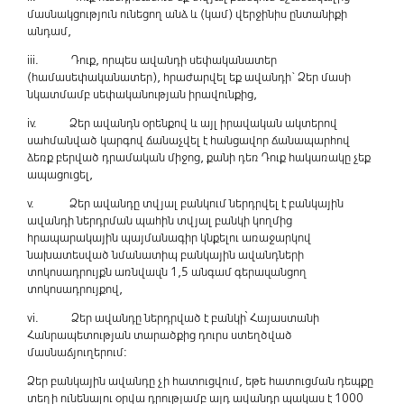
մասնակցություն ունեցող անձ և (կամ) վերջինիս ընտանիքի
անդամ,
iii. Դուք, որպես ավանդի սեփականատեր
(համասեփականատեր), հրաժարվել եք ավանդի` Ձեր մասի
նկատմամբ սեփականության իրավունքից,
iv. Ձեր ավանդն օրենքով և այլ իրավական ակտերով
սահմանված կարգով ճանաչվել է հանցավոր ճանապարհով
ձեռք բերված դրամական միջոց, քանի դեռ Դուք հակառակը չեք
ապացուցել,
v. Ձեր ավանդը տվյալ բանկում ներդրվել է բանկային
ավանդի ներդրման պահին տվյալ բանկի կողմից
հրապարակային պայմանագիր կնքելու առաջարկով
նախատեսված նմանատիպ բանկային ավանդների
տոկոսադրույքն առնվազն 1,5 անգամ գերազանցող
տոկոսադրույքով,
vi. Ձեր ավանդը ներդրված է բանկի՝ Հայաստանի
Հանրապետության տարածքից դուրս ստեղծված
մասնաճյուղերում:
Ձեր բանկային ավանդը չի հատուցվում, եթե հատուցման դեպքը
տեղի ունենալու օրվա դրությամբ այդ ավանդը պակաս է 1000