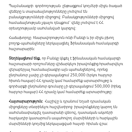
Պայմանագրի գործողության ընթացքում կողմերի միջև ծագած
վեճերը և տարաձայնությունները լուծվում են
բանակցությունների միջոցով: Բանակցությունների միջոցով
համաձայնության չգալու դեպքում` վեճը լուծվում է ՀՀ
օրեսդրությամբ սահմանված կարգով:
Հաճախորդը հնարավորություն ունի Բանկի և իր միջև բխող
բողոք-պահանջները ներկայացնել Ֆինանսական համակարգի
հաշտարարին:
Տեղեկացնում ենք
, որ Բանկը կնքել է ֆինանսական համակարգի
հաշտարարի որոշումները վիճարկելու իրավունքից հրաժարվելու
վերաբերյալ համաձայնագիր այն պահանջներով, որոնց
ընդհանուր չափը չի գերազանցում 250,000 (երկու հարյուր
հիսուն հազար) ՀՀ դրամը կամ համարժեք արտարժույթը և
գործարքի ընդհանուր գումարը չի գերազանցում 500,000 (հինգ
հարյուր հազար) ՀՀ դրամը կամ համարժեք արտարժույթը:
Հայտարարություն:
Հաշիվը և դրանում եղած դրամական
միջոցները տնօրինելու հաշվետիրոջ իրավունքները կարող են
սահմանափակվել դատարանի վճռով, դատական ակտերի
հարկադիր կատարումն ապահովող մարմինների և հարկային
մարմինների կողմից ներկայացված հայտի հիման վրա: