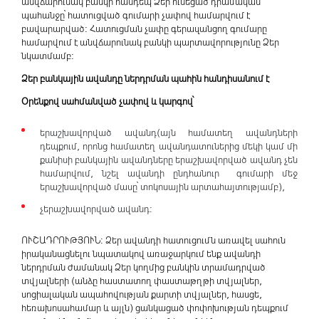
անվճարունակ բանկի հանդեպ Ձեր ունեցած դրամական
պահանջը՝ հատուցված գումարի չափով համարվում է
բավարարված: Հատուցման չափը գերազանցող գումարը
համարվում է անվճարունակ բանկի պարտավորությունը Ձեր
նկատմամբ:
Ձեր բանկային ավանդը ներդրման պահին հանդիսանում է
Օրենքով սահմանված չափով և կարգով՝
երաշխավորված ավանդ(այն համատեղ ավանդների
դեպքում, որոնց համատեղ ավանդատուներից մեկի կամ մի
քանիսի բանկային ավանդները երաշխավորված ավանդ չեն
համարվում, նշել ավանդի ընդհանուր գումարի մեջ
երաշխավորված մասը՝ տոկոսային արտահայտությամբ),
չերաշխավորված ավանդ:
ՈՒՇԱԴՐՈՒԹՅՈՒՆ: Ձեր ավանդի հատուցումն առավել սահուն
իրականացնելու նպատակով առաջարկում ենք ավանդի
ներդրման ժամանակ Ձեր կողմից բանկին տրամադրված
տվյալների (անձը հաստատող փաստաթղթի տվյալներ,
սոցիալական ապահովության քարտի տվյալներ, հասցե,
հեռախոսահամար և այլն) ցանկացած փոփոխության դեպքում