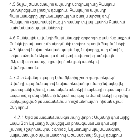
4.5 Տվյալ ժամկետային ավանդի ներգրավումը Բանկում
դադարեցված լինելու դեպքում, Բանկային ավանդի
Պայմանագիրը վերաձևակերպվում է նույն արժույթով`
Բանկային (ցպահանջ) հաշվի համար տվյալ պահին Բանկում
սահմանված պայմաններով:
4.6 Բանկային ավանդի Պայմանագրի գործողության ընթացքում
Բանկն իրավասու է միակողմանի փոփոխել սույն Պայմանների
4.3. կետով նախատեսված պայմանը, նախօրոք, այդ մասին,
երկարաձգման ենթակա ժամկետի ավարտից առնվազն
մեկ ամիս օր առաջ, գրավոր` տեղյակ պահելով
Ավանդատուին:
4.7 Ձեր Ավանդը կարող է ժամկետից շուտ դադարեցվել/
Ավանդի պայմանագրով նախատեսված գումարը նվազեցվել
դատարանի վճռով, դատական ակտերի հարկադիր կատարումն
ապահովող մարմինների և/կամ հարկային մարմինների կողմից
ներկայացված բռնագանձման որոշման/հայտի հիման վրա:
Ընդ որում`
4.7.1 Եթե բռնագանձման գումարը փոքր է Ավանդի գումարից,
ապա Ձեր Ավանդը (նվազեցված բռնագանձման գումարի
չափով ) շարունակում է գործել Ավանդային պայմանագրով
նախատեսված պայմաններով և ժամկետով: Տվյալ դեպքում