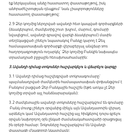
եք ներկայանալ անձը հաստատող փաստաթղթով, իսկ
անհրաժեշտության դեպքում` նաև լիազորությունները
հաստատող փաստաթղթով:
2.9 Ձեր կողմից ներդրված ավանդի հետ կապված գործարքների
(ձևակերպում, ժամկետից շուտ խզում, մարում, գումարի
նվազեցում, ավանդի գրավով վարկի ձևակերպում) մասին
տեղեկացված լինելու նպատակով Բանկը կարող է Ձեզ
համապատասխան գործարքի վերաբերյալ անվճար sms
հաղորդագրություն ուղարկել` Ձեր կողմից Բանկին նախապես
տրամադրած բջջային հեռախոսահամարին:
3.Ավանդի դիմաց տոկոսներ հաշվարկելու և վճարելու կարգը
3.1 Ավանդի դիմաց հաշվեգրված տոկոսագումարը`
պայմանադրված ժամկետին համապատասխան փոխանցվում է
Բանկում բացված Ձեր Բանկային հաշվին (եթե առկա չէ Ձեր
կողմից տրված այլ հանձնարարական):
3.2 ժամկետային ավանդի տոկոսները հաշվարկվում են գումարը
Բանկ մուտք լինելու օրվանից մինչև այն Ավանդատուին վերադ
արձնելու կամ Ավանդատուի հաշվից այլ հիմքերով դուրս գրելու
օրվան նախորդող օրն ընկած ժամանակահատվածի օրացուցայ
ին օրերի համար: Տոկոսները հաշվարկվում են Ավանդի
փաստացի մնացորդի նկատմամբ: