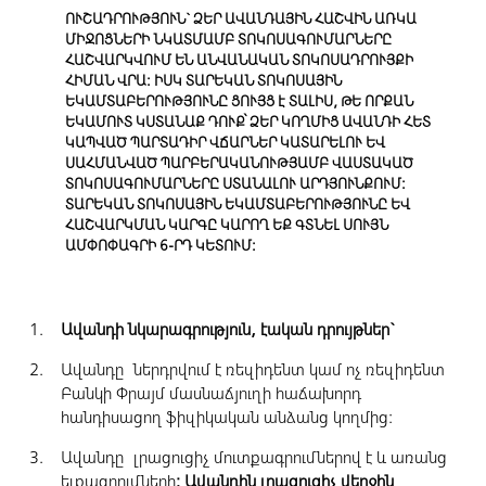
ՈՒՇԱԴՐՈՒԹՅՈՒՆ` ՁԵՐ ԱՎԱՆԴԱՅԻՆ ՀԱՇՎԻՆ ԱՌԿԱ
ՄԻՋՈՑՆԵՐԻ ՆԿԱՏՄԱՄԲ ՏՈԿՈՍԱԳՈՒՄԱՐՆԵՐԸ
ՀԱՇՎԱՐԿՎՈՒՄ ԵՆ ԱՆՎԱՆԱԿԱՆ ՏՈԿՈՍԱԴՐՈՒՅՔԻ
ՀԻՄԱՆ ՎՐԱ: ԻՍԿ ՏԱՐԵԿԱՆ ՏՈԿՈՍԱՅԻՆ
ԵԿԱՄՏԱԲԵՐՈՒԹՅՈՒՆԸ ՑՈՒՅՑ Է ՏԱԼԻՍ, ԹԵ ՈՐՔԱՆ
ԵԿԱՄՈՒՏ ԿՍՏԱՆԱՔ ԴՈՒՔ
՝
ՁԵՐ ԿՈՂՄԻՑ ԱՎԱՆԴԻ ՀԵՏ
ԿԱՊՎԱԾ ՊԱՐՏԱԴԻՐ ՎՃԱՐՆԵՐ ԿԱՏԱՐԵԼՈՒ ԵՎ
ՍԱՀՄԱՆՎԱԾ ՊԱՐԲԵՐԱԿԱՆՈՒԹՅԱՄԲ ՎԱՍՏԱԿԱԾ
ՏՈԿՈՍԱԳՈՒՄԱՐՆԵՐԸ ՍՏԱՆԱԼՈՒ ԱՐԴՅՈՒՆՔՈՒՄ:
ՏԱՐԵԿԱՆ ՏՈԿՈՍԱՅԻՆ ԵԿԱՄՏԱԲԵՐՈՒԹՅՈՒՆԸ ԵՎ
ՀԱՇՎԱՐԿՄԱՆ ԿԱՐԳԸ ԿԱՐՈՂ ԵՔ ԳՏՆԵԼ ՍՈՒՅՆ
ԱՄՓՈՓԱԳՐԻ 6-ՐԴ ԿԵՏՈՒՄ:
Ավանդի նկարագրություն, էական դրույթներ`
Ավանդը ներդրվում է ռեզիդենտ կամ ոչ ռեզիդենտ
Բանկի Փրայմ մասնաճյուղի հաճախորդ
հանդիսացող ֆիզիկական անձանց կողմից:
Ավանդը լրացուցիչ մուտքագրումներով է և առանց
ելքագրումների
: Ավանդին լրացուցիչ վերջին