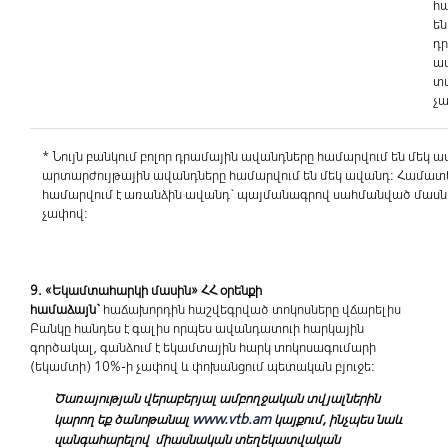
հ
ե
դ
ա
տ
չ
* Նույն բանկում բոլոր դրամային ավանդները համարվում են մեկ ա
արտարժույթային ավանդները համարվում են մեկ ավանդ: Համա
համարվում է առանձին ավանդ` պայմանագրով սահմանված մաս
չափով:
9. «Եկամտահարկի մասին» ՀՀ օրենքի
համաձայն`
հաճախորդին հաշվեգրված տոկոսները վճարելիս
Բանկը հանդես է գալիս որպես ավանդատուի հարկային
գործակալ, գանձում է եկամտային հարկ տոկոսագումարի
(եկամտի) 10%-ի չափով և փոխանցում պետական բյուջե:
Ծառայության վերաբերյալ ամբողջական տվյալներին
www.vtb.am
կարող եք ծանոթանալ
կայքում, ինչպես նաև
զանգահարելով միասնական տեղեկատվական