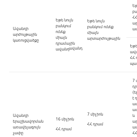
Եթ
բա
ՀՀ
Եթե նույն
Եթե նույն
ա
բանկում
բանկում ունեք
Ավանդի
ա
ունեք
միայն
արժույթային
միայն
արտարժույթային
կառուցվածքը
դրամային
Եթե
ավանդ
ավանդ
ավա
ՀՀ 
պա
7 
դ
(
է 
ա
ա
7 միլիոն
Ավանդի
և
16 միլիոն
երաշխավորման
ա
ՀՀ դրամ
առավելագույն
ավ
ՀՀ դրամ
չափը
ՀՀ