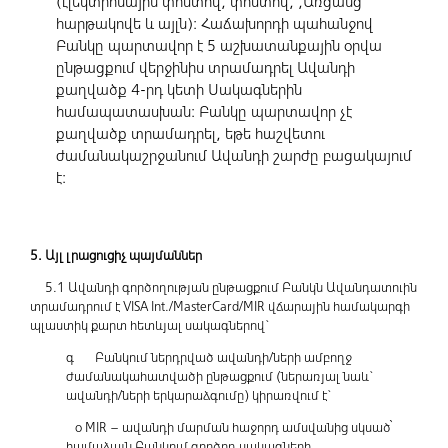
(էլեկտրոնային փոստով, փոստով, ,Առցանց
հարթակովե և այլն): Հաճախորդի պահանջով
Բանկը պարտավոր է 5 աշխատանքային օրվա
ընթացքում վերջինիս տրամադրել Ավանդի
քաղվածք 4-րդ կետի Սակագներին
համապատասխան: Բանկը պարտավոր չէ
քաղվածք տրամադրել, եթե հաշվետու
ժամանակաշրջանում Ավանդի շարժը բացակայում
է։
5. Այլ լրացուցիչ պայմաններ
5.1 Ավանդի գործողության ընթացքում Բանկն Ավանդատուին
տրամադրում է VISA Int./MasterCard/MIR վճարային համակարգի
պլաստիկ քարտ հետևյալ սակագներով`
գ Բանկում ներդրված ավանդի/ների ամբողջ
ժամանակահատվածի ընթացքում (ներառյալ նաև`
ավանդի/ների երկարաձգումը) կիրառվում է`
o MIR – ավանդի մարման հաջորդ ամսվանից սկսած՝
համաձայն Բանկում գործող սակագների