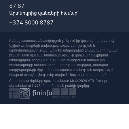
87 87
Արտերկրից զանգերի համար՝
+374 8000 8787
Բանկը պատասխանատվություն չի կրում իր կայքում հղումներով
նշված այլ կայքերի բովանդակության ստույգության և
արժանահավատության, այնտեղ տեղադրված գովազդների համար,
ինչպես նաև պատասխանատվություն չի կրում այդ կայքերում
տեղադրված տեղեկատվության օգտագործման հնարավոր
հետևանքների համար: Տեղեկատվության հայերեն, ռուսերեն
տարբերակների միջև անհամապատասխանության առկայության
դեպքում առաջնայնությունը տրվում է հայերեն տարբերակին:
Բոլոր իրավունքները պաշտպանված են © 2024 VTB: Բանկը
վերահսկվում է ՀՀ Կենտրոնական բանկի կողմից: