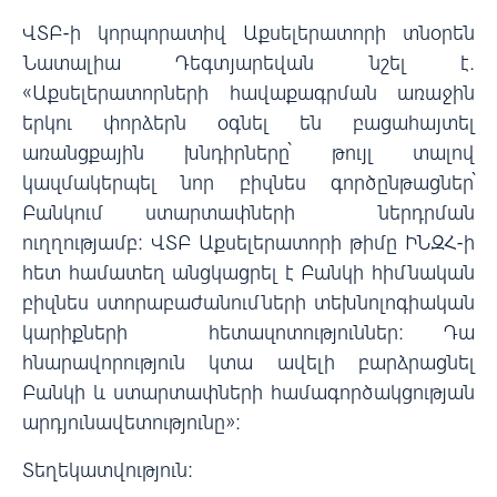
ՎՏԲ-ի կորպորատիվ Աքսելերատորի տնօրեն
Նատալիա Դեգտյարեվան նշել է.
«Աքսելերատորների հավաքագրման առաջին
երկու փորձերն օգնել են բացահայտել
առանցքային խնդիրները՝ թույլ տալով
կազմակերպել նոր բիզնես գործընթացներ՝
Բանկում ստարտափների ներդրման
ուղղությամբ։ ՎՏԲ Աքսելերատորի թիմը ԻՆԶՀ-ի
հետ համատեղ անցկացրել է Բանկի հիմնական
բիզնես ստորաբաժանումների տեխնոլոգիական
կարիքների հետազոտություններ։ Դա
հնարավորություն կտա ավելի բարձրացնել
Բանկի և ստարտափների համագործակցության
արդյունավետությունը»։
Տեղեկատվություն: