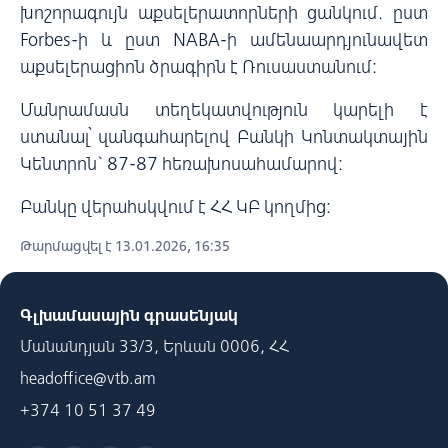
խոշորագույն աքսելերատորների ցանկում. ըստ
Forbes-ի և ըստ NABA-ի ամենաարդյունավետ
աքսելերացիոն ծրագիրն է Ռուսաստանում:
Մանրամասն տեղեկատվություն կարելի է
ստանալ՝ զանգահարելով Բանկի Կոնտակտային
Կենտրոն` 87-87 հեռախոսահամարով:
Բանկը վերահսկվում է ՀՀ ԿԲ կողմից:
Թարմացվել է 13.01.2026, 16:35
Գլխամասային գրասենյակ
Մանանդյան 33/3, Երևան 0006, ՀՀ
headoffice@vtb.am
+374 10 51 37 49