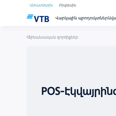
Անհատներին
Բիզնեսին
Վարկային պրոդուկտներ
Ավ
Ֆինանսական գործիքներ
POS-Էկվայրին