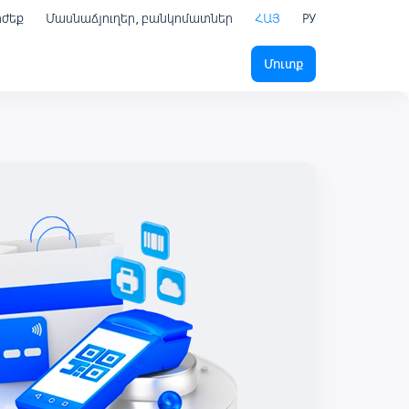
րժեք
Մասնաճյուղեր, բանկոմատներ
ՀԱՅ
РУ
Մուտք