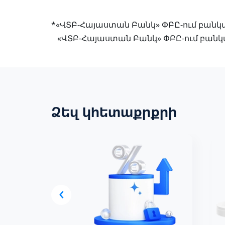
*«ՎՏԲ-Հայաստան Բանկ» ՓԲԸ-ում բանկայ
«ՎՏԲ-Հայաստան Բանկ» ՓԲԸ-ում բանկայ
Ձեզ կհետաքրքրի
‹