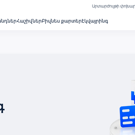
Արտարժույթի փոխա
անդներ
Հաշիվներ
Բիզնես քարտեր
Էկվայրինգ
գ