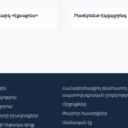
Վարկ «Էքսպրես»
Ինտերնետ-Էկվայրինգ
սին
Համագործակցող գնահատող
ապահովագրական ընկերությո
ություն
Մրցույթներ
որում
Թափուր հաստիքներ
րդի իրավունքներ
Անձնական էջ
ի ենթակա գույք