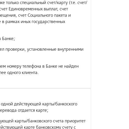
 только специальный счет/карту (т.е. счет/
счет Единовременных выплат, счет
мещения, счет Социального пакета и
 в рамках иных государственных
в Банке;
ел проверки, установленные внутренними
ем номеру телефона в Банке не найден
ее одного клиента.
е одной действующей карты/банкоского
перевода отдается карте;
ующей карты/банковского счета приоритет
ействующей карте банковскому счету с