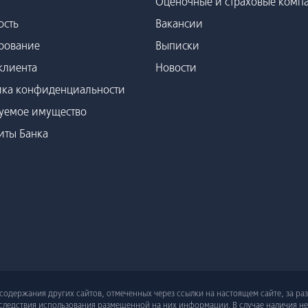
Оценочные и страховые комп
ость
Вакансии
рование
Выписки
клиента
Новости
ка конфиденциальности
уемое имущество
иты Банка
ь содержания других сайтов, отмеченных через ссылки на настоящем сайте, за р
последствия использования размещенной на них информации. В случае наличия н