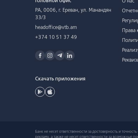
Головной офис
О нас
РА, 0006, г. Ереван, ул. Манандян
Отчетн
33/3
Регули
headoffice@vtb.am
Права 
+374 10 51 37 49
Полити
Реализ
Реквиз
Скачать приложения
Банк не несет ответственности за достоверность и точност
рекламу, а также не несет ответственности за возможные 