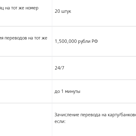
ц на тот же номер
20 штук
я переводов на тот же
1,500,000 рубли РФ
24/7
до 1 минуты
Зачисление перевода на карту/банковс
если: