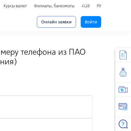
Курсы валют
Филиалы, банкоматы
ՀԱՅ
РУ
Онлайн заявки
Войти
омеру телефона из ПАО
ения)