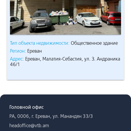
е
Тип объекта недвижимости:
Общественное здание
Ти
Регион:
Ереван
Ре
ика
Адрес:
Ереван, Малатия-Себастия, ул. З. Андраника
Ад
46/1
46
Головной офис
РА, 0006, г. Ереван, ул. Манандян 33/3
headoffice@vtb.am