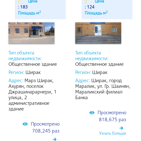
Цена
Цена
: 183
: 124
2
2
Площадь м
Площадь м
Тип объекта
Тип объекта
недвижимости:
недвижимости:
Общественное здание
Общественное здание
Регион:
Ширак
Регион:
Ширак
Адрес:
Марз Ширак,
Адрес:
Ширак, город
Ахурян, поселок
Маралик, ул. Гр. Шаинян,
Джрашинарарнери, 1
Мараликский филиал
улица, 2
Банка
административное
здание
Просмотрено
818,675 раз
Просмотрено
708,245 раз
Узнать больше