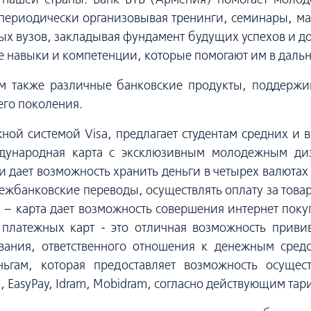
периодически организовывая тренинги, семинары, ма
ых вузов, закладывая фундамент будущих успехов и д
е навыки и компетенции, которые помогают им в даль
ам также различные банковские продукты, поддерж
его поколения.
ной системой Visa, предлагает студентам средних и в
ждународная карта с эксклюзивным молодежным диз
дает возможность хранить деньги в четырех валютах 
ежбанковские переводы, осуществлять оплату за товар
а – карта дает возможность совершения интернет по
 платежных карт - это отличная возможность прив
вания, ответственного отношения к денежным средс
ньгам, которая предоставляет возможность осущес
l, EasyPay, Idram, Mobidram, согласно действующим та