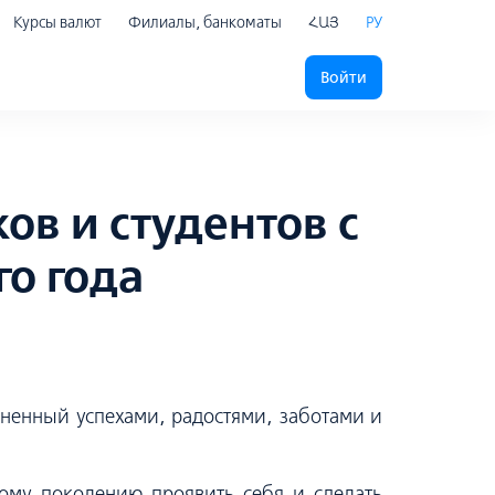
Курсы валют
Филиалы, банкоматы
ՀԱՅ
РУ
Войти
ов и студентов с
го года
лненный успехами, радостями, заботами и
ому поколению проявить себя и сделать