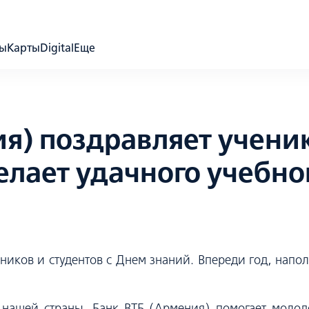
ды
Карты
Digital
Еще
я) поздравляет ученик
лает удачного учебно
еников и студентов с Днем знаний. Впереди год, напо
нашей страны. Банк ВТБ (Армения) помогает молод