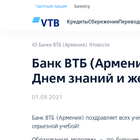
Частным лицам
Бизнесу
Кредиты
Сбережения
Перево
О Банке ВТБ (Армения)
Новости
Банк ВТБ (Армени
Днем знаний и же
01.09.2021
Банк ВТБ (Армения) поздравляет всех уч
серьезной учебой!
Образованная молодежь – это будущее 