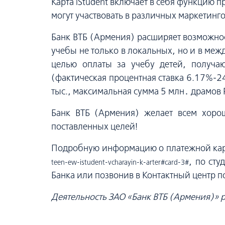
Карта iStudent включает в себя функцию п
могут участвовать в различных маркетинг
Банк ВТБ (Армения) расширяет возможнос
учебы не только в локальных, но и в ме
целью оплаты за учебу детей, получа
(фактическая процентная ставка 6.17%-24
тыс., максимальная сумма 5 млн․ драмов 
Банк ВТБ (Армения) желает всем хоро
поставленных целей!
Подробную информацию о платежной карт
, по ст
teen-ew-istudent-vcharayin-k-arter#card-3#
Банка или позвонив в Контактный центр п
Деятельность ЗАО «Банк ВТБ (Армения)» р