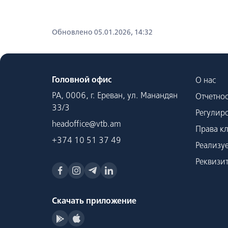
Обновлено 05.01.2026, 14:32
Головной офис
О нас
РА, 0006, г. Ереван, ул. Манандян
Отчетнос
33/3
Регулир
headoffice@vtb.am
Права к
+374 10 51 37 49
Реализу
Реквизи
Скачать приложение