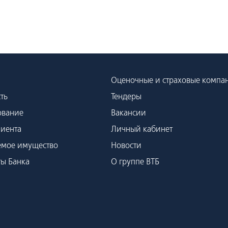
Оценочные и страховые компа
ть
Тендеры
ование
Вакансии
лиента
Личный кабинет
емое имущество
Новости
ты Банка
О группе ВТБ