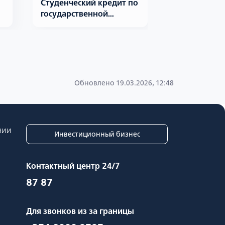
Студенческий кредит по
Кредит в ра
государственной
программе
Обновлено 19.03.2026, 12:48
нии
Инвестиционный бизнес
Контактный центр 24/7
87 87
Для звонков из за границы