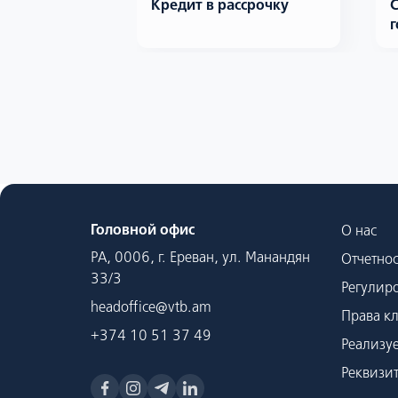
й кредит по
Кредит в рассрочку
С
нной
г
Головной офис
О нас
РА, 0006, г. Ереван, ул. Манандян
Отчетнос
33/3
Регулир
headoffice@vtb.am
Права к
+374 10 51 37 49
Реализу
Реквизи