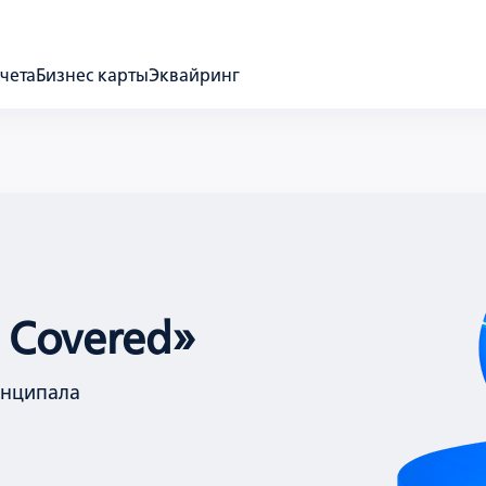
чета
Бизнес карты
Эквайринг
 Covered»
инципала