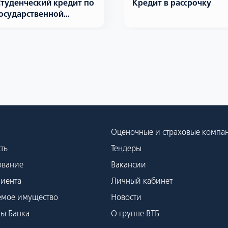
туденческий кредит по
Кредит в рассрочку
осударственной
программе
Оценочные и страховые компа
ть
Тендеры
ование
Вакансии
лиента
Личный кабинет
емое имущество
Новости
ты Банка
О группе ВТБ