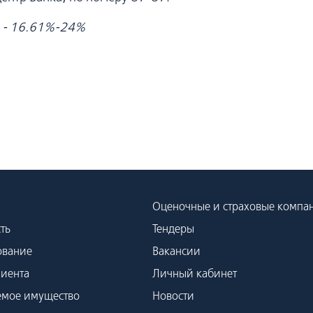
а - 16.61%-24%
Оценочные и страховые компа
ть
Тендеры
ование
Вакансии
лиента
Личный кабинет
емое имущество
Новости