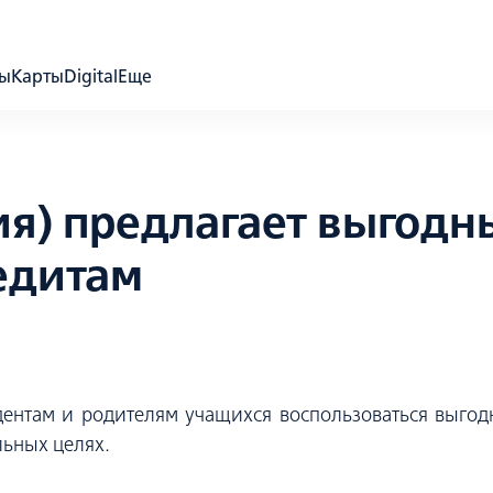
ды
Карты
Digital
Еще
я) предлагает выгодн
едитам
удентам и родителям учащихся воспользоваться выгод
льных целях.