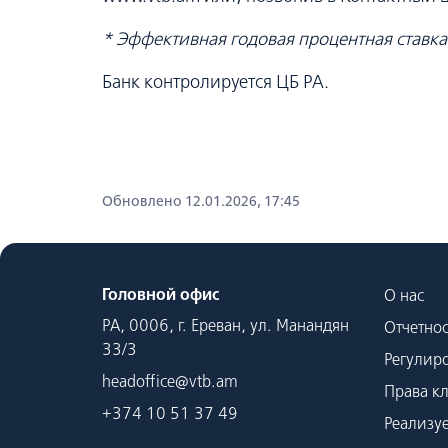
* Эффективная годовая процентная ставк
Банк контролируется ЦБ РА.
Обновлено 12.01.2026, 17:45
Головной офис
О нас
РА, 0006, г. Ереван, ул. Манандян
Отчетнос
33/3
Регулир
headoffice@vtb.am
Права к
+374 10 51 37 49
Реализу